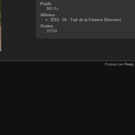
Poids
860 Ko
Albums
2019 - 04 - Trail de la Faïence (Desvres)
Visites
10334
Propulsé par
Piwigo