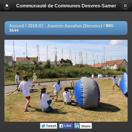
Communauté de Communes Desvres-Samer
Accueil
/
2018-07 - Journée Aquafun (Desvres)
/
IMG
3644