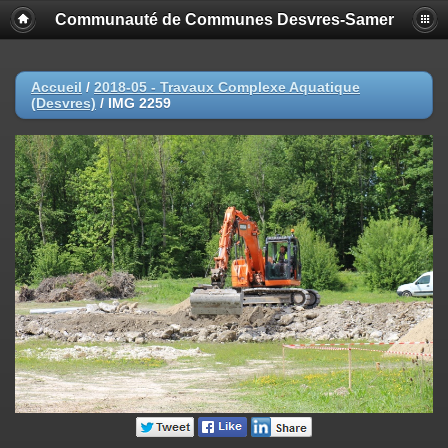
Communauté de Communes Desvres-Samer
Accueil
/
2018-05 - Travaux Complexe Aquatique
(Desvres)
/
IMG 2259